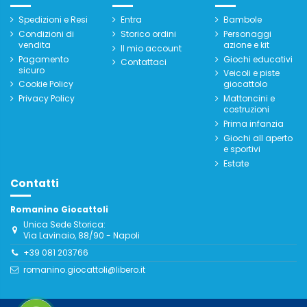
Spedizioni e Resi
Entra
Bambole
Condizioni di
Storico ordini
Personaggi
vendita
azione e kit
Il mio account
Pagamento
Giochi educativi
Contattaci
sicuro
Veicoli e piste
Cookie Policy
giocattolo
Privacy Policy
Mattoncini e
costruzioni
Prima infanzia
Giochi all aperto
e sportivi
Estate
Contatti
Romanino Giocattoli
Unica Sede Storica:
Via Lavinaio, 88/90 - Napoli
+39 081 203766
romanino.giocattoli@libero.it