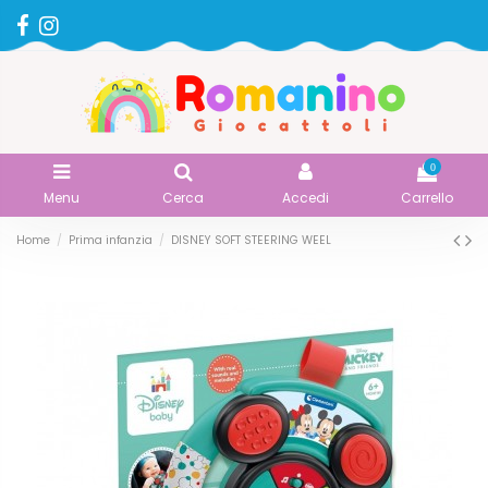
0
Menu
Cerca
Accedi
Carrello
Home
Prima infanzia
DISNEY SOFT STEERING WEEL