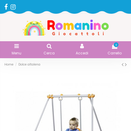
0
Menu
Cerca
Accedi
Carrello
Home
Dolce altalena